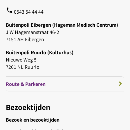
phone
0543 54 44 44
Buitenpoli Eibergen (Hageman Medisch Centrum)
J W Hagemanstraat 46-2
7151 AH Eibergen
Buitenpoli Ruurlo (Kulturhus)
Nieuwe Weg 5
7261 NL Ruurlo
Route & Parkeren
Bezoektijden
Bezoek en bezoektijden