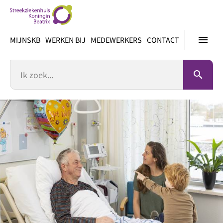
Ga
direct
naar
menu
MIJNSKB
WERKEN BIJ
MEDEWERKERS
CONTACT
inhoud
Zoek
search