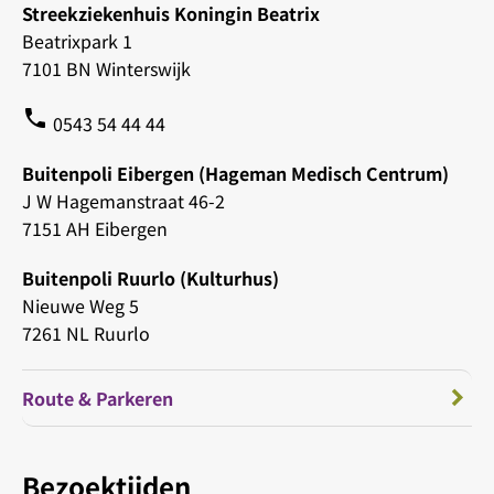
Streekziekenhuis Koningin Beatrix
Beatrixpark 1
7101 BN Winterswijk
phone
0543 54 44 44
Buitenpoli Eibergen (Hageman Medisch Centrum)
J W Hagemanstraat 46-2
7151 AH Eibergen
Buitenpoli Ruurlo (Kulturhus)
Nieuwe Weg 5
7261 NL Ruurlo
Route & Parkeren
Bezoektijden