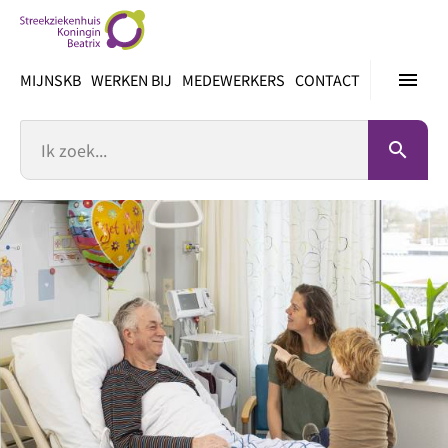
Ga
direct
naar
menu
MIJNSKB
WERKEN BIJ
MEDEWERKERS
CONTACT
inhoud
Zoek
search