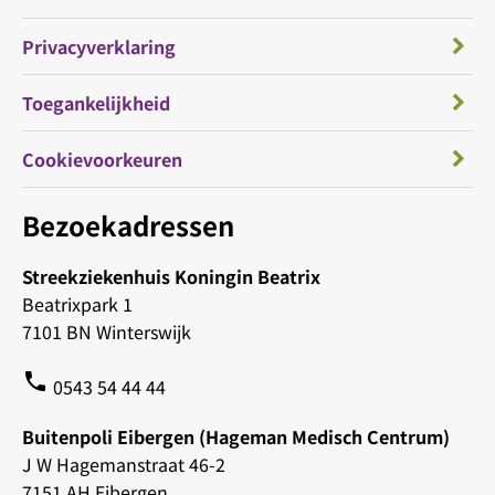
Privacyverklaring
Toegankelijkheid
Cookievoorkeuren
Bezoekadressen
Streekziekenhuis Koningin Beatrix
Beatrixpark 1
7101 BN Winterswijk
phone
0543 54 44 44
Buitenpoli Eibergen (Hageman Medisch Centrum)
J W Hagemanstraat 46-2
7151 AH Eibergen