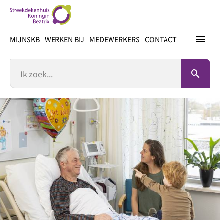
Ga
direct
naar
menu
MIJNSKB
WERKEN BIJ
MEDEWERKERS
CONTACT
inhoud
Zoek
search