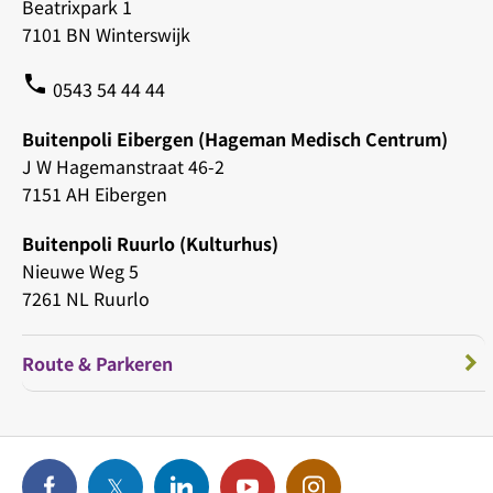
Beatrixpark 1
7101 BN Winterswijk
phone
0543 54 44 44
Buitenpoli Eibergen (Hageman Medisch Centrum)
J W Hagemanstraat 46-2
7151 AH Eibergen
Buitenpoli Ruurlo (Kulturhus)
Nieuwe Weg 5
7261 NL Ruurlo
Route & Parkeren