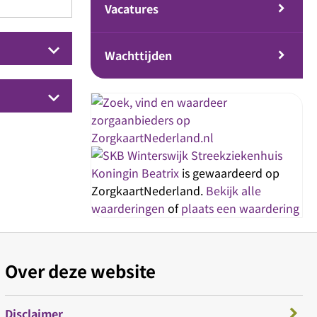
Vacatures
keyboard_arrow_down
Wachttijden
keyboard_arrow_down
Streekziekenhuis
Koningin Beatrix
is gewaardeerd op
ZorgkaartNederland.
Bekijk alle
waarderingen
of
plaats een waardering
Over deze website
Disclaimer