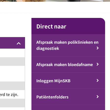
Direct naar
Afspraak maken poliklinieken en
keyboard_arrow_up
diagnostiek
Afspraak maken bloedafname
Inloggen MijnSKB
d te zijn.
Patiëntenfolders