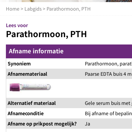
Home
>
Labgids
> Parathormoon, PTH
Lees voor
Parathormoon, PTH
Afname informatie
Synoniem
Parathormoon, para
Afnamemateriaal
Paarse EDTA buis 4 m
Alternatief materiaal
Gele serum buis met 
Afnameconditie
Bij afname of bepalin
Afname op prikpost mogelijk?
Ja