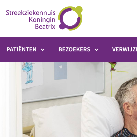
Ga
direct
naar
inhoud
PATIËNTEN
BEZOEKERS
VERWIJZ