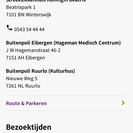
Beatrixpark 1
7101 BN Winterswijk
phone
0543 54 44 44
Buitenpoli Eibergen (Hageman Medisch Centrum)
J W Hagemanstraat 46-2
7151 AH Eibergen
Buitenpoli Ruurlo (Kulturhus)
Nieuwe Weg 5
7261 NL Ruurlo
Route & Parkeren
Bezoektijden