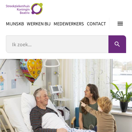
Ga
direct
naar
menu
MIJNSKB
WERKEN BIJ
MEDEWERKERS
CONTACT
inhoud
Zoek
search