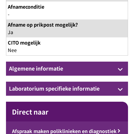
Afnameconditie
-
Afname op prikpost mogelijk?
Ja
CITO mogelijk
Nee
Algemene informatie
keyboard_arrow_down
Laboratorium specifieke informatie
keyboard_arrow_down
Direct naar
Afspraak maken poliklinieken en diagnostiek