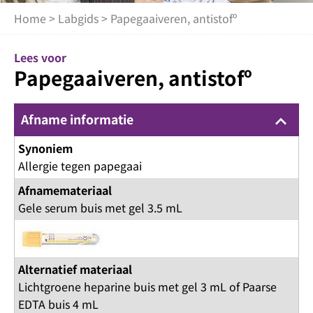
Home
>
Labgids
> Papegaaiveren, antistofº
Lees voor
Papegaaiveren, antistofº
Afname informatie
keyboard_arrow_up
Synoniem
Allergie tegen papegaai
Afnamemateriaal
Gele serum buis met gel 3.5 mL
Alternatief materiaal
Lichtgroene heparine buis met gel 3 mL of Paarse
EDTA buis 4 mL