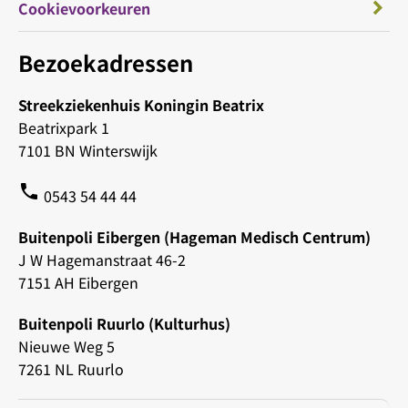
Cookievoorkeuren
Bezoekadressen
Streekziekenhuis Koningin Beatrix
Beatrixpark 1
7101 BN Winterswijk
phone
0543 54 44 44
Buitenpoli Eibergen (Hageman Medisch Centrum)
J W Hagemanstraat 46-2
7151 AH Eibergen
Buitenpoli Ruurlo (Kulturhus)
Nieuwe Weg 5
7261 NL Ruurlo