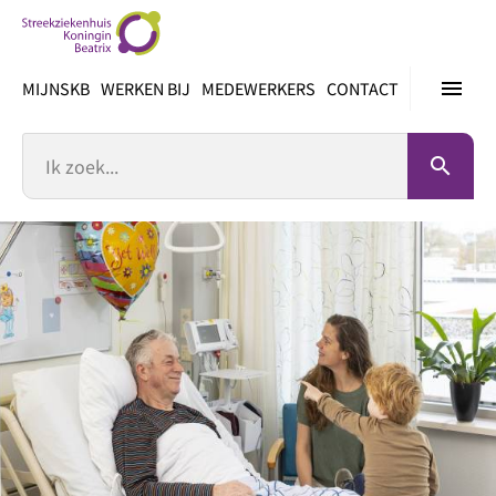
Ga
direct
naar
menu
MIJNSKB
WERKEN BIJ
MEDEWERKERS
CONTACT
inhoud
Zoek
search