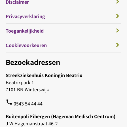
Disclaimer
Privacyverklaring
Toegankelijkheid
Cookievoorkeuren
Bezoekadressen
Streekziekenhuis Koningin Beatrix
Beatrixpark 1
7101 BN Winterswijk
phone
0543 54 44 44
Buitenpoli Eibergen (Hageman Medisch Centrum)
J W Hagemanstraat 46-2