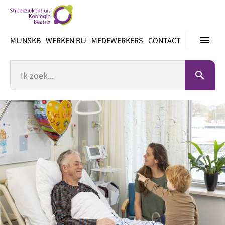
Ga
direct
naar
menu
MIJNSKB
WERKEN BIJ
MEDEWERKERS
CONTACT
inhoud
Zoek
search