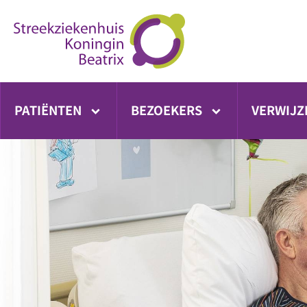
Ga
direct
naar
inhoud
PATIËNTEN
BEZOEKERS
VERWIJZ