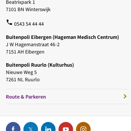
Beatrixpark 1
7101 BN Winterswijk
phone
0543 54 44 44
Buitenpoli Eibergen (Hageman Medisch Centrum)
J W Hagemanstraat 46-2
7151 AH Eibergen
Buitenpoli Ruurlo (Kulturhus)
Nieuwe Weg 5
7261 NL Ruurlo
Route & Parkeren