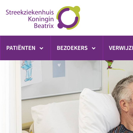
Ga
direct
naar
inhoud
PATIËNTEN
BEZOEKERS
VERWIJZ