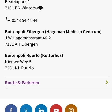
Beatrixpark 1
7101 BN Winterswijk
phone
0543 54 44 44
Buitenpoli Eibergen (Hageman Medisch Centrum)
J W Hagemanstraat 46-2
7151 AH Eibergen
Buitenpoli Ruurlo (Kulturhus)
Nieuwe Weg 5
7261 NL Ruurlo
Route & Parkeren