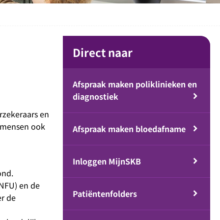
Direct naar
Afspraak maken poliklinieken en
diagnostiek
rzekeraars en
t mensen ook
Afspraak maken bloedafname
Inloggen MijnSKB
ond.
(NFU) en de
Patiëntenfolders
er de