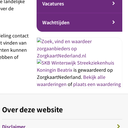
e landelijke
Vacatures
over de
Wachttijden
deling contact
t vinden van
iënten kunnen
hebben of
Streekziekenhuis
Koningin Beatrix
is gewaardeerd op
ZorgkaartNederland.
Bekijk alle
waarderingen
of
plaats een waardering
Over deze website
Disclaimer