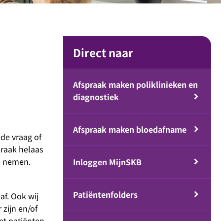
Direct naar
Afspraak maken poliklinieken en
diagnostiek
Afspraak maken bloedafname
de vraag of
praak helaas
te nemen.
Inloggen MijnSKB
Patiëntenfolders
af. Ook wij
zijn en/of
et patiënten