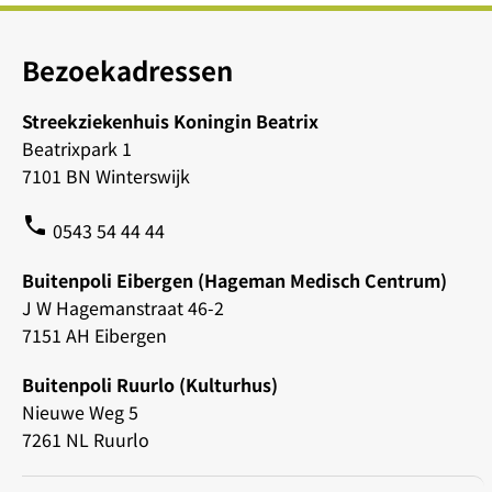
Bezoekadressen
Streekziekenhuis Koningin Beatrix
Beatrixpark 1
7101 BN Winterswijk
phone
0543 54 44 44
Buitenpoli Eibergen (Hageman Medisch Centrum)
J W Hagemanstraat 46-2
7151 AH Eibergen
Buitenpoli Ruurlo (Kulturhus)
Nieuwe Weg 5
7261 NL Ruurlo