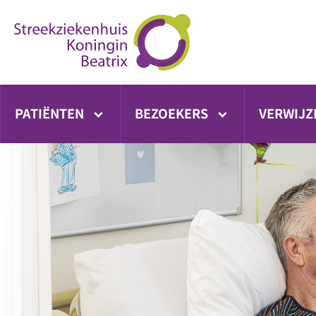
Ga
direct
naar
inhoud
PATIËNTEN
BEZOEKERS
VERWIJZ