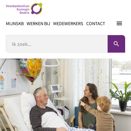
Ga
direct
naar
menu
MIJNSKB
WERKEN BIJ
MEDEWERKERS
CONTACT
inhoud
Zoek
search