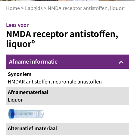
Home
>
Labgids
> NMDA receptor antistoffen, liquorº
Lees voor
NMDA receptor antistoffen,
liquorº
Afname informatie
keyboard_arrow_up
Synoniem
NMDAR antistoffen, neuronale antistoffen
Afnamemateriaal
Liquor
Alternatief materiaal