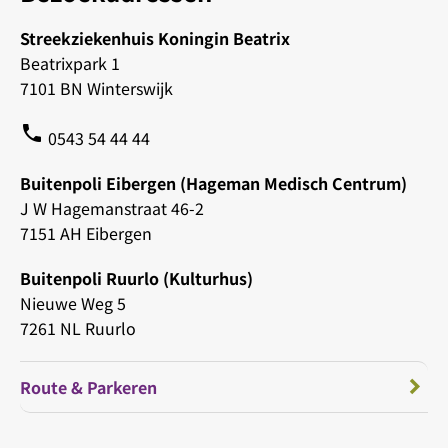
Streekziekenhuis Koningin Beatrix
Beatrixpark 1
7101 BN Winterswijk
phone
0543 54 44 44
Buitenpoli Eibergen (Hageman Medisch Centrum)
J W Hagemanstraat 46-2
7151 AH Eibergen
Buitenpoli Ruurlo (Kulturhus)
Nieuwe Weg 5
7261 NL Ruurlo
Route & Parkeren