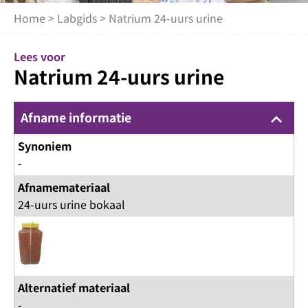
Home
>
Labgids
> Natrium 24-uurs urine
Lees voor
Natrium 24-uurs urine
Afname informatie
keyboard_arrow_up
Synoniem
-
Afnamemateriaal
24-uurs urine bokaal
Alternatief materiaal
-