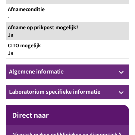
Afnameconditie
-
Afname op prikpost mogelijk?
Ja
CITO mogelijk
Ja
Algemene informatie
keyboard_arrow_down
Laboratorium specifieke informatie
keyboard_arrow_down
Direct naar
Afspraak maken poliklinieken en diagnostiek