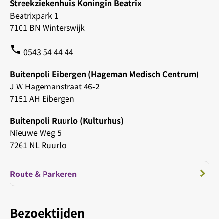
Streekziekenhuis Koningin Beatrix
Beatrixpark 1
7101 BN Winterswijk
phone
0543 54 44 44
Buitenpoli Eibergen (Hageman Medisch Centrum)
J W Hagemanstraat 46-2
7151 AH Eibergen
Buitenpoli Ruurlo (Kulturhus)
Nieuwe Weg 5
7261 NL Ruurlo
Route & Parkeren
Bezoektijden