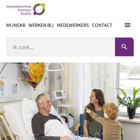
Ga
direct
naar
menu
MIJNSKB
WERKEN BIJ
MEDEWERKERS
CONTACT
inhoud
Zoek
search