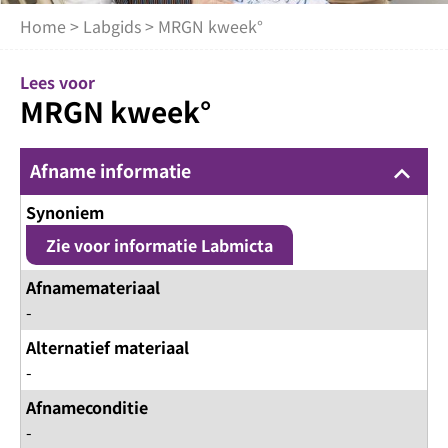
Home
>
Labgids
> MRGN kweek°
Lees voor
MRGN kweek°
Afname informatie
keyboard_arrow_up
Synoniem
Zie voor informatie Labmicta
Afnamemateriaal
-
Alternatief materiaal
-
Afnameconditie
-