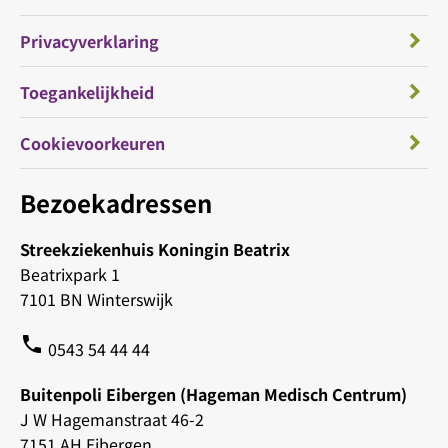
Privacyverklaring
Toegankelijkheid
Cookievoorkeuren
Bezoekadressen
Streekziekenhuis Koningin Beatrix
Beatrixpark 1
7101 BN Winterswijk
phone
0543 54 44 44
Buitenpoli Eibergen (Hageman Medisch Centrum)
J W Hagemanstraat 46-2
7151 AH Eibergen