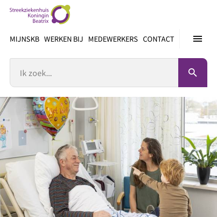
Ga
direct
naar
menu
MIJNSKB
WERKEN BIJ
MEDEWERKERS
CONTACT
inhoud
Zoek
search