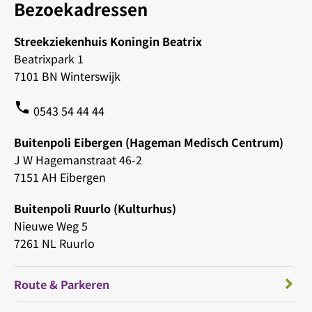
Bezoekadressen
Streekziekenhuis Koningin Beatrix
Beatrixpark 1
7101 BN Winterswijk
phone
0543 54 44 44
Buitenpoli Eibergen (Hageman Medisch Centrum)
J W Hagemanstraat 46-2
7151 AH Eibergen
Buitenpoli Ruurlo (Kulturhus)
Nieuwe Weg 5
7261 NL Ruurlo
Route & Parkeren