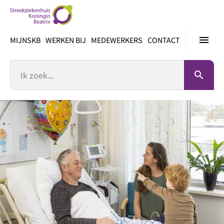
Ga
direct
naar
menu
MIJNSKB
WERKEN BIJ
MEDEWERKERS
CONTACT
inhoud
Zoek
search