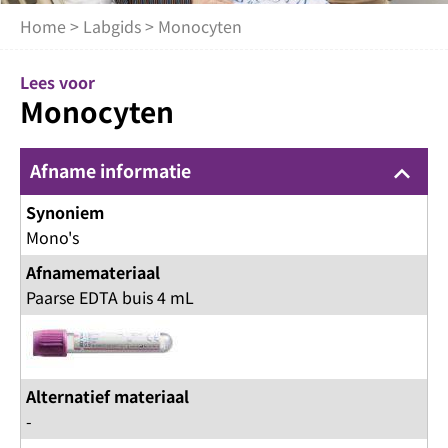
Home
>
Labgids
> Monocyten
Lees voor
Monocyten
Afname informatie
keyboard_arrow_up
Synoniem
Mono's
Afnamemateriaal
Paarse EDTA buis 4 mL
Alternatief materiaal
-