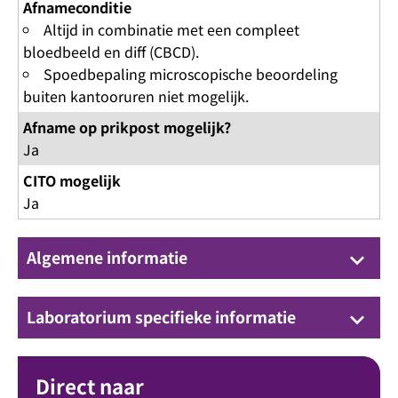
Afnameconditie
Altijd in combinatie met een compleet
bloedbeeld en diff (CBCD).
Spoedbepaling microscopische beoordeling
buiten kantooruren niet mogelijk.
Afname op prikpost mogelijk?
Ja
CITO mogelijk
Ja
Algemene informatie
keyboard_arrow_down
Laboratorium specifieke informatie
keyboard_arrow_down
Direct naar