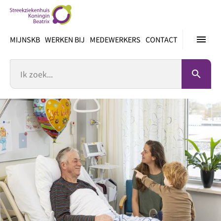
Ga
direct
naar
menu
MIJNSKB
WERKEN BIJ
MEDEWERKERS
CONTACT
inhoud
Zoek
search