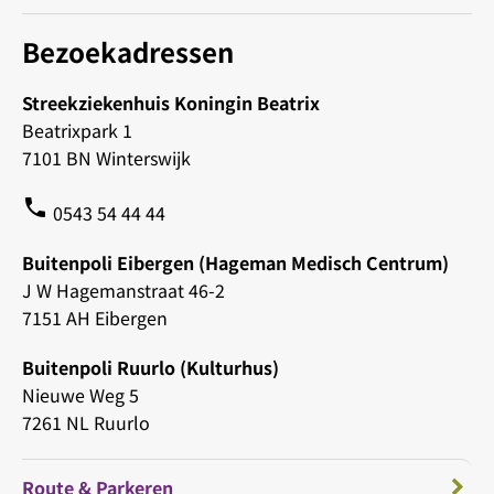
Bezoekadressen
Streekziekenhuis Koningin Beatrix
Beatrixpark 1
7101 BN Winterswijk
phone
0543 54 44 44
Buitenpoli Eibergen (Hageman Medisch Centrum)
J W Hagemanstraat 46-2
7151 AH Eibergen
Buitenpoli Ruurlo (Kulturhus)
Nieuwe Weg 5
7261 NL Ruurlo
Route & Parkeren