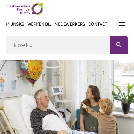
Ga
direct
naar
menu
MIJNSKB
WERKEN BIJ
MEDEWERKERS
CONTACT
inhoud
Zoek
search