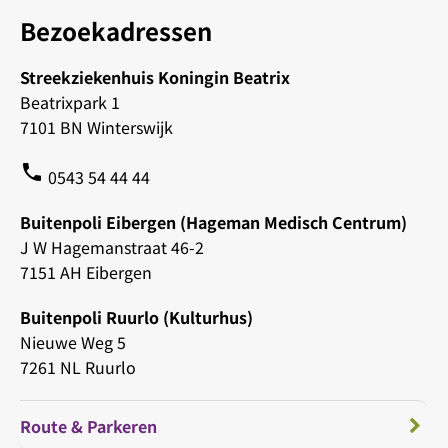
Bezoekadressen
Streekziekenhuis Koningin Beatrix
Beatrixpark 1
7101 BN Winterswijk
phone
0543 54 44 44
Buitenpoli Eibergen (Hageman Medisch Centrum)
J W Hagemanstraat 46-2
7151 AH Eibergen
Buitenpoli Ruurlo (Kulturhus)
Nieuwe Weg 5
7261 NL Ruurlo
Route & Parkeren