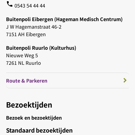
phone
0543 54 44 44
Buitenpoli Eibergen (Hageman Medisch Centrum)
J W Hagemanstraat 46-2
7151 AH Eibergen
Buitenpoli Ruurlo (Kulturhus)
Nieuwe Weg 5
7261 NL Ruurlo
Route & Parkeren
Bezoektijden
Bezoek en bezoektijden
Standaard bezoektijden