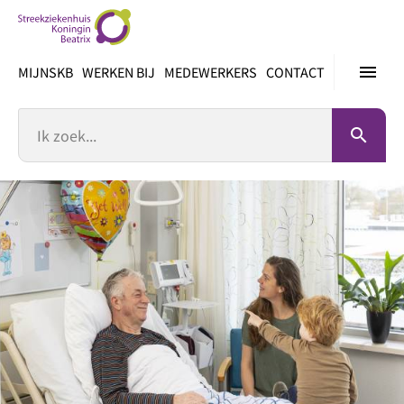
Ga
direct
naar
menu
MIJNSKB
WERKEN BIJ
MEDEWERKERS
CONTACT
inhoud
Zoek
search