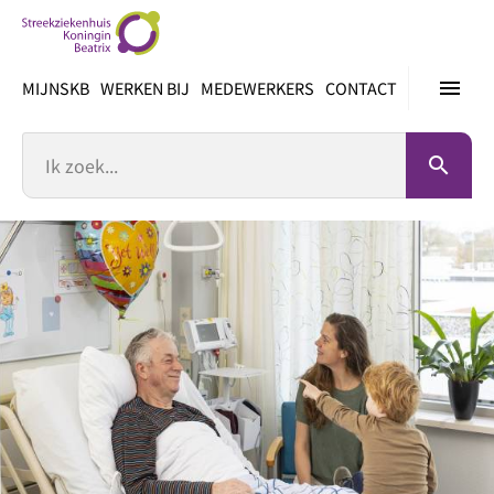
Ga
direct
naar
menu
MIJNSKB
WERKEN BIJ
MEDEWERKERS
CONTACT
inhoud
Zoek
search