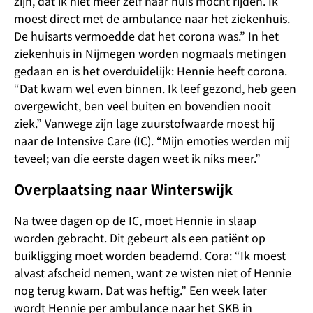
zijn, dat ik niet meer zelf naar huis mocht rijden. Ik
moest direct met de ambulance naar het ziekenhuis.
De huisarts vermoedde dat het corona was.” In het
ziekenhuis in Nijmegen worden nogmaals metingen
gedaan en is het overduidelijk: Hennie heeft corona.
“Dat kwam wel even binnen. Ik leef gezond, heb geen
overgewicht, ben veel buiten en bovendien nooit
ziek.” Vanwege zijn lage zuurstofwaarde moest hij
naar de Intensive Care (IC). “Mijn emoties werden mij
teveel; van die eerste dagen weet ik niks meer.”
Overplaatsing naar Winterswijk
Na twee dagen op de IC, moet Hennie in slaap
worden gebracht. Dit gebeurt als een patiënt op
buikligging moet worden beademd. Cora: “Ik moest
alvast afscheid nemen, want ze wisten niet of Hennie
nog terug kwam. Dat was heftig.” Een week later
wordt Hennie per ambulance naar het SKB in