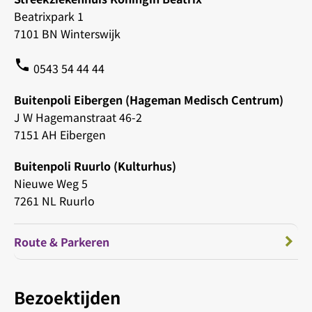
Beatrixpark 1
7101 BN Winterswijk
phone
0543 54 44 44
Buitenpoli Eibergen (Hageman Medisch Centrum)
J W Hagemanstraat 46-2
7151 AH Eibergen
Buitenpoli Ruurlo (Kulturhus)
Nieuwe Weg 5
7261 NL Ruurlo
Route & Parkeren
Bezoektijden