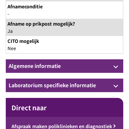
Afnameconditie
-
Afname op prikpost mogelijk?
Ja
CITO mogelijk
Nee
Algemene informatie
keyboard_arrow_down
Laboratorium specifieke informatie
keyboard_arrow_down
Direct naar
Afspraak maken poliklinieken en diagnostiek