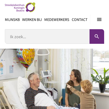
Ga
direct
naar
menu
MIJNSKB
WERKEN BIJ
MEDEWERKERS
CONTACT
inhoud
Zoek
search