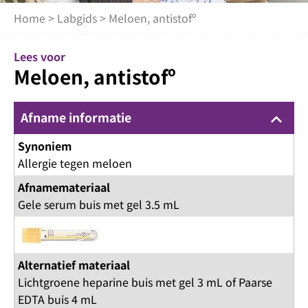
Home
>
Labgids
> Meloen, antistofº
Lees voor
Meloen, antistofº
Afname informatie
keyboard_arrow_up
Synoniem
Allergie tegen meloen
Afnamemateriaal
Gele serum buis met gel 3.5 mL
Alternatief materiaal
Lichtgroene heparine buis met gel 3 mL of Paarse
EDTA buis 4 mL