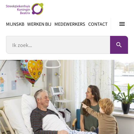
Ga
direct
naar
menu
MIJNSKB
WERKEN BIJ
MEDEWERKERS
CONTACT
inhoud
Zoek
search