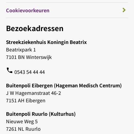
Cookievoorkeuren
Bezoekadressen
Streekziekenhuis Koningin Beatrix
Beatrixpark 1
7101 BN Winterswijk
phone
0543 54 44 44
Buitenpoli Eibergen (Hageman Medisch Centrum)
J W Hagemanstraat 46-2
7151 AH Eibergen
Buitenpoli Ruurlo (Kulturhus)
Nieuwe Weg 5
7261 NL Ruurlo