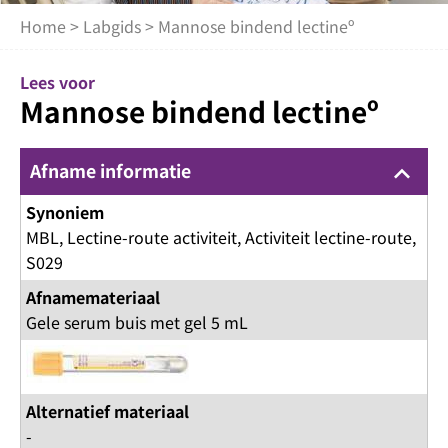
Home
>
Labgids
> Mannose bindend lectineº
Lees voor
Mannose bindend lectineº
Afname informatie
keyboard_arrow_up
Synoniem
MBL, Lectine-route activiteit, Activiteit lectine-route,
S029
Afnamemateriaal
Gele serum buis met gel 5 mL
Alternatief materiaal
-