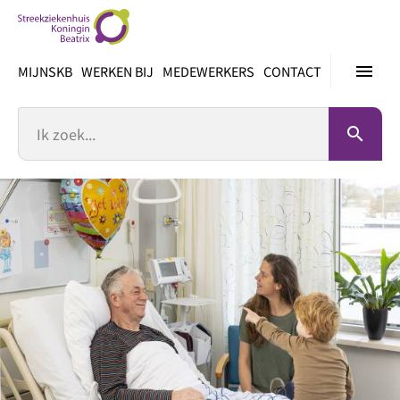
Ga
direct
naar
menu
MIJNSKB
WERKEN BIJ
MEDEWERKERS
CONTACT
inhoud
Zoek
search