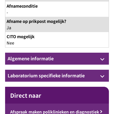
Afnameconditie
-
Afname op prikpost mogelijk?
Ja
CITO mogelijk
Nee
Algemene informatie
keyboard_arrow_down
Laboratorium specifieke informatie
keyboard_arrow_down
Direct naar
Afspraak maken poliklinieken en diagnostiek