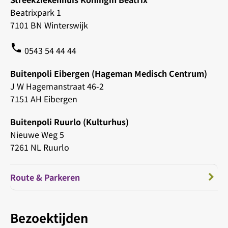
Beatrixpark 1
7101 BN Winterswijk
phone
0543 54 44 44
Buitenpoli Eibergen (Hageman Medisch Centrum)
J W Hagemanstraat 46-2
7151 AH Eibergen
Buitenpoli Ruurlo (Kulturhus)
Nieuwe Weg 5
7261 NL Ruurlo
Route & Parkeren
Bezoektijden