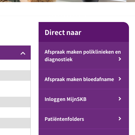
Direct naar
Afspraak maken poliklinieken en
keyboard_arrow_up
diagnostiek
Afspraak maken bloedafname
Inloggen MijnSKB
Patiëntenfolders