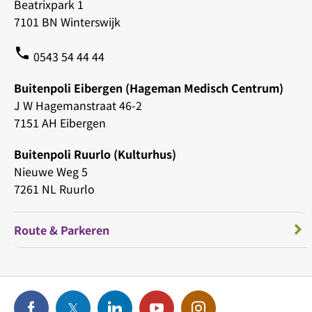
Beatrixpark 1
7101 BN Winterswijk
phone
0543 54 44 44
Buitenpoli Eibergen (Hageman Medisch Centrum)
J W Hagemanstraat 46-2
7151 AH Eibergen
Buitenpoli Ruurlo (Kulturhus)
Nieuwe Weg 5
7261 NL Ruurlo
Route & Parkeren