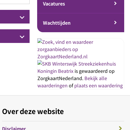
Vacatures
keyboard_arrow_down
Wachttijden
keyboard_arrow_down
Streekziekenhuis
Koningin Beatrix
is gewaardeerd op
ZorgkaartNederland.
Bekijk alle
waarderingen
of
plaats een waardering
Over deze website
Disclaimer