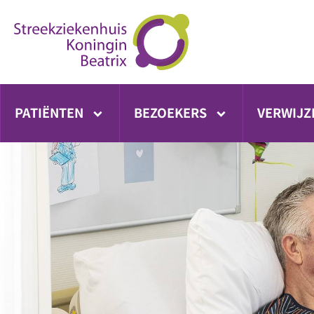
Ga
direct
naar
inhoud
PATIËNTEN
BEZOEKERS
VERWIJZ