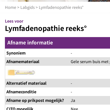
Home
>
Labgids
> Lymfadenopathie reeks°
Lees voor
Lymfadenopathie reeks°
Afname informatie
Synoniem
-
Afnamemateriaal
Gele serum buis met 
Alternatief materiaal
-
Afnameconditie
-
Afname op prikpost mogelijk?
Ja
CITO mogelijk
Nee