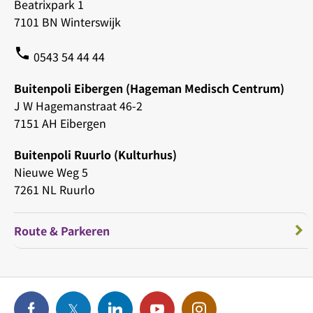
Beatrixpark 1
7101 BN Winterswijk
phone
0543 54 44 44
Buitenpoli Eibergen (Hageman Medisch Centrum)
J W Hagemanstraat 46-2
7151 AH Eibergen
Buitenpoli Ruurlo (Kulturhus)
Nieuwe Weg 5
7261 NL Ruurlo
Route & Parkeren