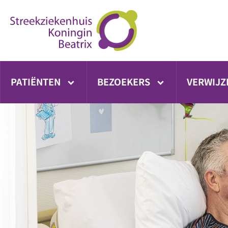
Ga
direct
naar
inhoud
PATIËNTEN
BEZOEKERS
VERWIJZ