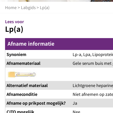
Home
>
Labgids
> Lp(a)
Lees voor
Lp(a)
Afname informatie
Synoniem
Lp-a, Lpa, Lipoproteï
Afnamemateriaal
Gele serum buis met 
Alternatief materiaal
Lichtgroene heparine
Afnameconditie
Niet afnemen op zater
Afname op prikpost mogelijk?
Ja
CITO mogelijk
Nee