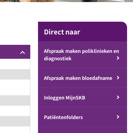
Direct naar
Afspraak maken poliklinieken en
keyboard_arrow_up
diagnostiek
Afspraak maken bloedafname
Inloggen MijnSKB
Patiëntenfolders