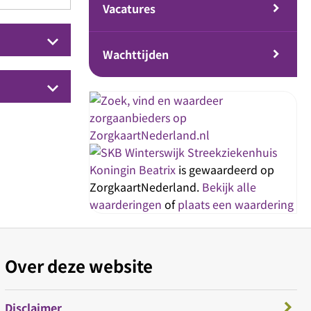
Vacatures
keyboard_arrow_down
Wachttijden
keyboard_arrow_down
Streekziekenhuis
Koningin Beatrix
is gewaardeerd op
ZorgkaartNederland.
Bekijk alle
waarderingen
of
plaats een waardering
Over deze website
Disclaimer