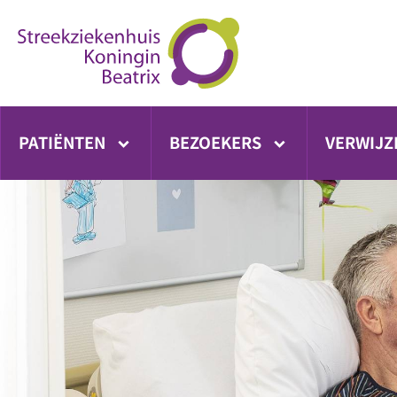
Ga
direct
naar
inhoud
PATIËNTEN
BEZOEKERS
VERWIJZ