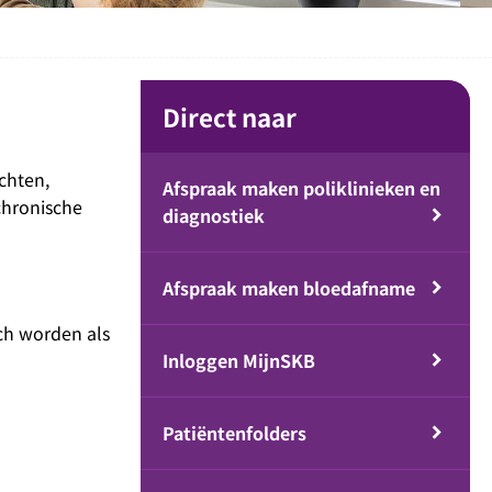
Direct naar
chten,
Afspraak maken poliklinieken en
chronische
diagnostiek
Afspraak maken bloedafname
ch worden als
Inloggen MijnSKB
Patiëntenfolders