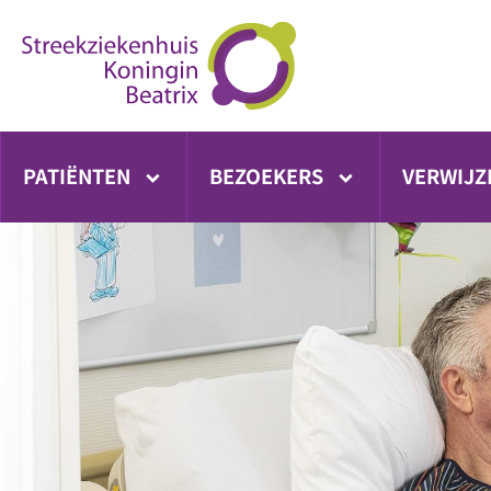
Ga
direct
naar
inhoud
PATIËNTEN
BEZOEKERS
VERWIJZ