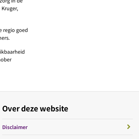
zorg in de
 Kruger,
de regio goed
ers.
hikbaarheid
naober
Over deze website
Disclaimer