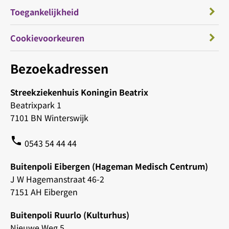
Toegankelijkheid
Cookievoorkeuren
Bezoekadressen
Streekziekenhuis Koningin Beatrix
Beatrixpark 1
7101 BN Winterswijk
phone
0543 54 44 44
Buitenpoli Eibergen (Hageman Medisch Centrum)
J W Hagemanstraat 46-2
7151 AH Eibergen
Buitenpoli Ruurlo (Kulturhus)
Nieuwe Weg 5