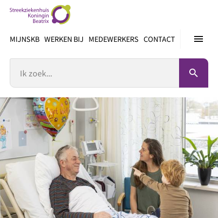
Ga
direct
naar
menu
MIJNSKB
WERKEN BIJ
MEDEWERKERS
CONTACT
inhoud
Zoek
search