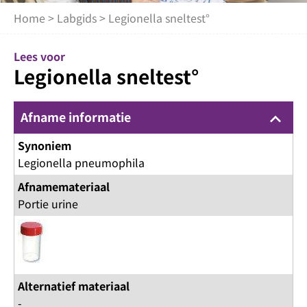
Home
>
Labgids
> Legionella sneltest°
Lees voor
Legionella sneltest°
Afname informatie
keyboard_arrow_up
Synoniem
Legionella pneumophila
Afnamemateriaal
Portie urine
Alternatief materiaal
-