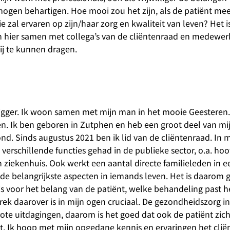
 mogen behartigen. Hoe mooi zou het zijn, als de patiënt me
ie zal ervaren op zijn/haar zorg en kwaliteit van leven? Het i
m hier samen met collega’s van de cliëntenraad en medewer
ij te kunnen dragen.
Sigger. Ik woon samen met mijn man in het mooie Geestere
en. Ik ben geboren in Zutphen en heb een groot deel van mij
. Sinds augustus 2021 ben ik lid van de cliëntenraad. In m
verschillende functies gehad in de publieke sector, o.a. hoo
 ziekenhuis. Ook werkt een aantal directe familieleden in e
de belangrijkste aspecten in iemands leven. Het is daarom 
 voor het belang van de patiënt, welke behandeling past het
rek daarover is in mijn ogen cruciaal. De gezondheidszorg in
ote uitdagingen, daarom is het goed dat ook de patiënt zic
. Ik hoop met mijn opgedane kennis en ervaringen het cli