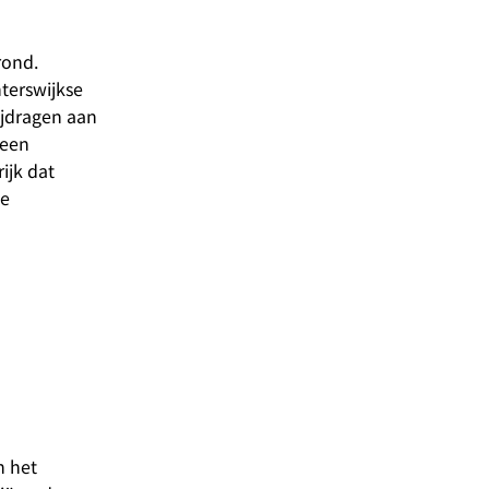
rond.
nterswijkse
bijdragen aan
 een
ijk dat
de
n het