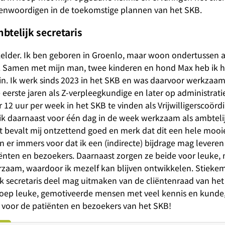
enwoordigen in de toekomstige plannen van het SKB.
btelijk secretaris
elder. Ik ben geboren in Groenlo, maar woon ondertussen al
. Samen met mijn man, twee kinderen en hond Max heb ik he
in. Ik werk sinds 2023 in het SKB en was daarvoor werkzaam
eerste jaren als Z-verpleegkundige en later op administrati
12 uur per week in het SKB te vinden als Vrijwilligerscoörd
 ik daarnaast voor één dag in de week werkzaam als ambtelij
it bevalt mij ontzettend goed en merk dat dit een hele moo
en er immers voor dat ik een (indirecte) bijdrage mag levere
iënten en bezoekers. Daarnaast zorgen ze beide voor leuke,
erzaam, waardoor ik mezelf kan blijven ontwikkelen. Stiekem
lijk secretaris deel mag uitmaken van de cliëntenraad van he
roep leuke, gemotiveerde mensen met veel kennis en kunde, 
 voor de patiënten en bezoekers van het SKB!