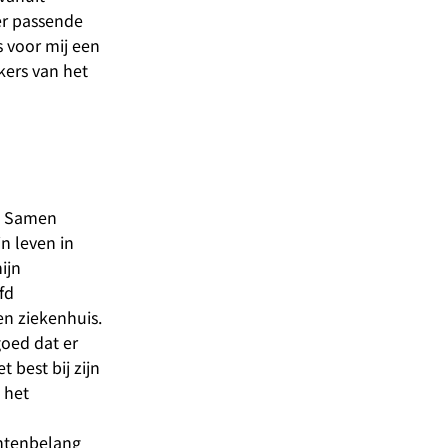
er passende
s voor mij een
kers van het
n. Samen
n leven in
ijn
fd
en ziekenhuis.
goed dat er
 best bij zijn
 het
h
ëntenbelang