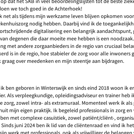
 op dat het SKB in veel beoordelingslijsten tot de beste zie
doen we toch goed in de Achterhoek!
 ik net als tijdens mijn werkzame leven blijven opkomen voo
ekenhuiszorg nodig hebben. Daarbij vind ik de toegankelijkh
oortschrijdende digitalisering een belangrijk aandachtspunt,
 van degenen die daar moeite mee hebben is een noodzaak.
g met andere zorgaanbieders in de regio van cruciaal bela
erd is in de regio, hoe stabieler de zorg voor alle inwoners
k graag over meedenken en mijn steentje aan bijdragen.
, ik ben geboren in Winterswijk en sinds eind 2018 woon ik er
r. Als verpleegkundige, opleidingsadviseur en trainer heb i
e zorg, zowel intra- als extramuraal. Momenteel werk ik als 
uit mijn eigen praktijk. Ik begeleid professionals in zorg en 
en met complexe casuïstiek, zowel patiënt/cliënt-, organisat
inds juni 2024 ben ik lid van de cliëntenraad en vind ik het
jn werk met professionals, ook als vrijwilliger de belangen 