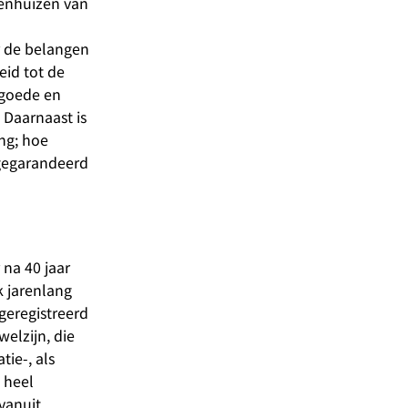
kenhuizen van
r de belangen
eid tot de
 goede en
 Daarnaast is
ng; hoe
 gegarandeerd
 na 40 jaar
k jarenlang
geregistreerd
welzijn, die
ie-, als
 heel
vanuit