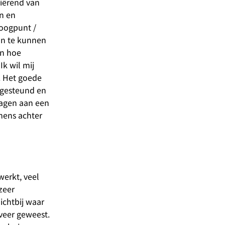
riërend van
n en
 oogpunt /
aan te kunnen
en hoe
k wil mij
. Het goede
h gesteund en
dragen aan een
mens achter
werkt, veel
zeer
ichtbij waar
fveer geweest.