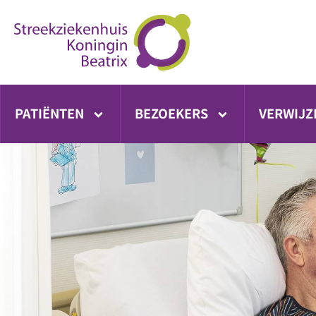
Ga
direct
naar
inhoud
PATIËNTEN
BEZOEKERS
VERWIJZ