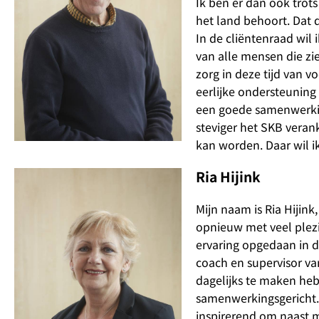
Ik ben er dan ook trots
het land behoort. Dat 
In de cliëntenraad wil
van alle mensen die zi
zorg in deze tijd van v
eerlijke ondersteuning
een goede samenwerkin
steviger het SKB verank
kan worden. Daar wil i
Ria Hijink
Mijn naam is Ria Hijink
opnieuw met veel plezie
ervaring opgedaan in d
coach en supervisor van
dagelijks te maken hebb
samenwerkingsgericht. S
inspirerend om naast mi