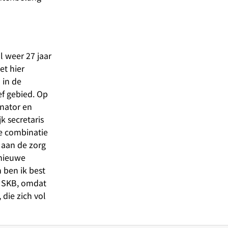
 weer 27 jaar
t hier
 in de
ef gebied. Op
inator en
k secretaris
ie combinatie
n aan de zorg
 nieuwe
 ben ik best
t SKB, omdat
die zich vol