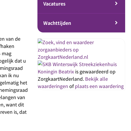
Vacatures
Wachttijden
en van de
afhaken
KB mag
ogelijk dat u
Streekziekenhuis
nemingsraad
Koningin Beatrix
is gewaardeerd op
kan ik nu
ZorgkaartNederland.
Bekijk alle
egelmatig het
waarderingen
of
plaats een waardering
ernemingsraad
elangen van
n, want dit
reven is, dat