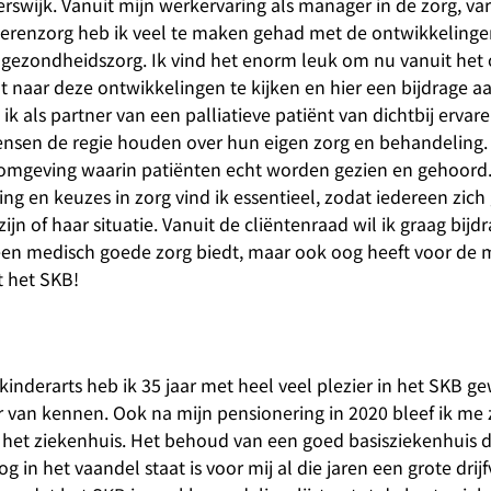
rswijk. Vanuit mijn werkervaring als manager in de zorg, va
derenzorg heb ik veel te maken gehad met de ontwikkelinge
gezondheidszorg. Ik vind het enorm leuk om nu vanuit het
nt naar deze ontwikkelingen te kijken en hier een bijdrage 
ik als partner van een palliatieve patiënt van dichtbij ervar
mensen de regie houden over hun eigen zorg en behandeling. I
gomgeving waarin patiënten echt worden gezien en gehoord
ng en keuzes in zorg vind ik essentieel, zodat iedereen zic
zijn of haar situatie. Vanuit de cliëntenraad wil ik graag bij
leen medisch goede zorg biedt, maar ook oog heeft voor de 
ft het SKB!
 kinderarts heb ik 35 jaar met heel veel plezier in het SKB ge
 van kennen. Ook na mijn pensionering in 2020 bleef ik me 
et ziekenhuis. Het behoud van een goed basisziekenhuis d
 in het vaandel staat is voor mij al die jaren een grote drij