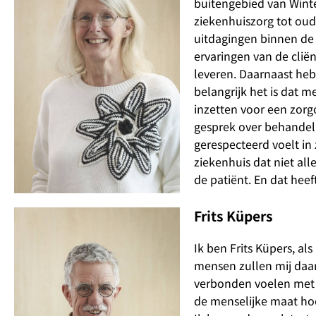
buitengebied van Winte
ziekenhuiszorg tot ou
uitdagingen binnen de 
ervaringen van de clië
leveren. Daarnaast heb 
belangrijk het is dat 
inzetten voor een zor
gesprek over behandeli
gerespecteerd voelt in 
ziekenhuis dat niet al
de patiënt. En dat hee
Frits Küpers
Ik ben Frits Küpers, als
mensen zullen mij daar
verbonden voelen met h
de menselijke maat hoog