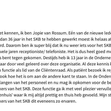
iet kennen, ik ben Jopie van Rossum. Eén van de nieuwe led
dan 36 jaar in het SKB te hebben gewerkt moest ik helaas 
d. Daarom ben ik super blij dat ik nu weer iets voor het S
vele jaren receptioniste/ telefoniste. Het is dus heel goed m
ns bent tegen gekomen. Destijds heb ik 13 jaar in de Onder
ar door veel geleerd over deze organisatie. Al deze kennis 
 functie als lid van de Cliëntenraad. Als patiënt bezoek ik r
ook hoe het is om aan de andere kant te staan. In de Ond
langen van het personeel en nu mag ik opkomen voor de b
rs van het SKB. Deze functie ga ik met veel plezier vervulle
enhuis' waar ik mij altijd prettig en thuis heb gevoeld. Mijn st
ers van het SKB dit eveneens zo ervaren.