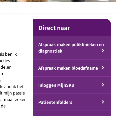
Direct naar
Afspraak maken poliklinieken en
diagnostiek
is ben ik
cties
ddelen
Afspraak maken bloedafname
in
n
Inloggen MijnSKB
k vind ik het
it mijn passie
vol maar zeker
Patiëntenfolders
 de