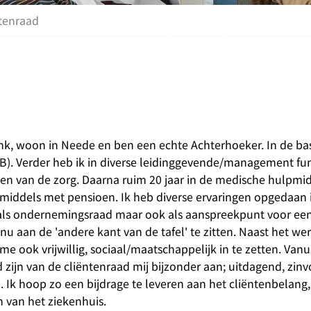
tenraad
k, woon in Neede en ben een echte Achterhoeker. In de bas
B). Verder heb ik in diverse leidinggevende/management fun
ken van de zorg. Daarna ruim 20 jaar in de medische hulpmi
nmiddels met pensioen. Ik heb diverse ervaringen opgedaan 
ls ondernemingsraad maar ook als aanspreekpunt voor ee
u aan de 'andere kant van de tafel' te zitten. Naast het wer
me ook vrijwillig, sociaal/maatschappelijk in te zetten. Vanu
d zijn van de cliëntenraad mij bijzonder aan; uitdagend, zin
. Ik hoop zo een bijdrage te leveren aan het cliëntenbelang,
n van het ziekenhuis.