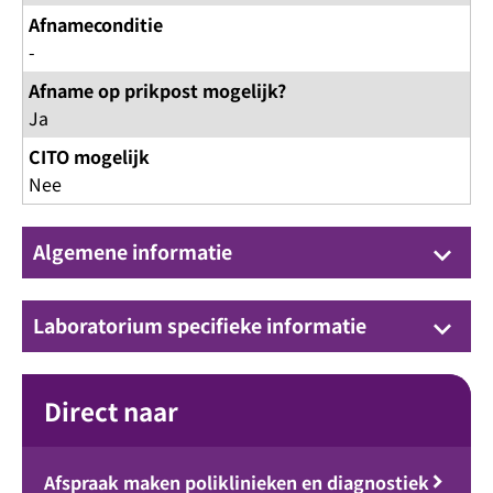
Afnameconditie
-
Afname op prikpost mogelijk?
Ja
CITO mogelijk
Nee
Algemene informatie
keyboard_arrow_down
Laboratorium specifieke informatie
keyboard_arrow_down
Direct naar
Afspraak maken poliklinieken en diagnostiek