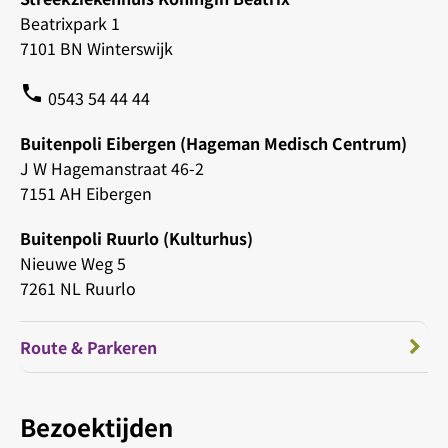
Beatrixpark 1
7101 BN Winterswijk
phone
0543 54 44 44
Buitenpoli Eibergen (Hageman Medisch Centrum)
J W Hagemanstraat 46-2
7151 AH Eibergen
Buitenpoli Ruurlo (Kulturhus)
Nieuwe Weg 5
7261 NL Ruurlo
Route & Parkeren
Bezoektijden