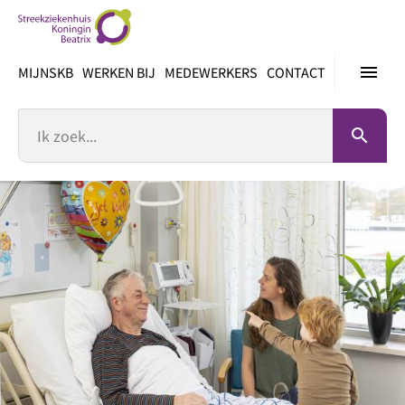
Ga
direct
naar
menu
MIJNSKB
WERKEN BIJ
MEDEWERKERS
CONTACT
inhoud
Zoek
search