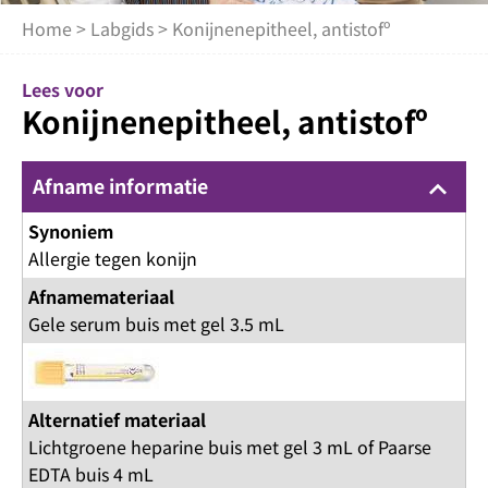
Home
>
Labgids
> Konijnenepitheel, antistofº
Lees voor
Konijnenepitheel, antistofº
Afname informatie
keyboard_arrow_up
Synoniem
Allergie tegen konijn
Afnamemateriaal
Gele serum buis met gel 3.5 mL
Alternatief materiaal
Lichtgroene heparine buis met gel 3 mL of Paarse
EDTA buis 4 mL