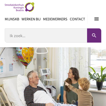
Ga
direct
naar
menu
MIJNSKB
WERKEN BIJ
MEDEWERKERS
CONTACT
inhoud
Zoek
search