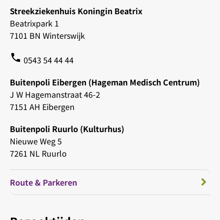
Streekziekenhuis Koningin Beatrix
Beatrixpark 1
7101 BN Winterswijk
phone
0543 54 44 44
Buitenpoli Eibergen (Hageman Medisch Centrum)
J W Hagemanstraat 46-2
7151 AH Eibergen
Buitenpoli Ruurlo (Kulturhus)
Nieuwe Weg 5
7261 NL Ruurlo
Route & Parkeren