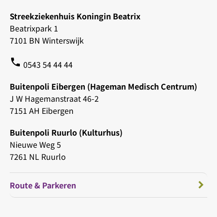
Streekziekenhuis Koningin Beatrix
Beatrixpark 1
7101 BN Winterswijk
phone
0543 54 44 44
Buitenpoli Eibergen (Hageman Medisch Centrum)
J W Hagemanstraat 46-2
7151 AH Eibergen
Buitenpoli Ruurlo (Kulturhus)
Nieuwe Weg 5
7261 NL Ruurlo
Route & Parkeren