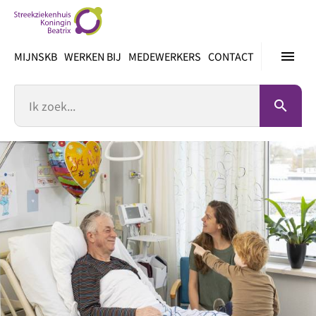
Ga
direct
naar
menu
MIJNSKB
WERKEN BIJ
MEDEWERKERS
CONTACT
inhoud
Zoek
search