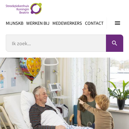
Ga
direct
naar
menu
MIJNSKB
WERKEN BIJ
MEDEWERKERS
CONTACT
inhoud
Zoek
search