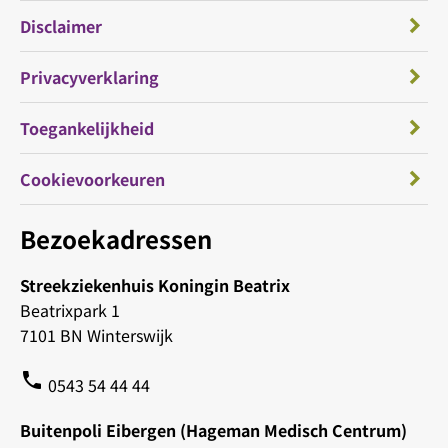
Disclaimer
Privacyverklaring
Toegankelijkheid
Cookievoorkeuren
Bezoekadressen
Streekziekenhuis Koningin Beatrix
Beatrixpark 1
7101 BN Winterswijk
phone
0543 54 44 44
Buitenpoli Eibergen (Hageman Medisch Centrum)