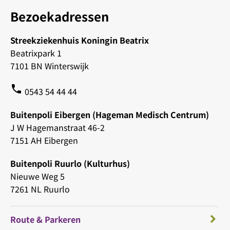
Bezoekadressen
Streekziekenhuis Koningin Beatrix
Beatrixpark 1
7101 BN Winterswijk
phone
0543 54 44 44
Buitenpoli Eibergen (Hageman Medisch Centrum)
J W Hagemanstraat 46-2
7151 AH Eibergen
Buitenpoli Ruurlo (Kulturhus)
Nieuwe Weg 5
7261 NL Ruurlo
Route & Parkeren