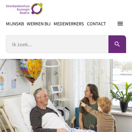
Ga
direct
naar
menu
MIJNSKB
WERKEN BIJ
MEDEWERKERS
CONTACT
inhoud
Zoek
search