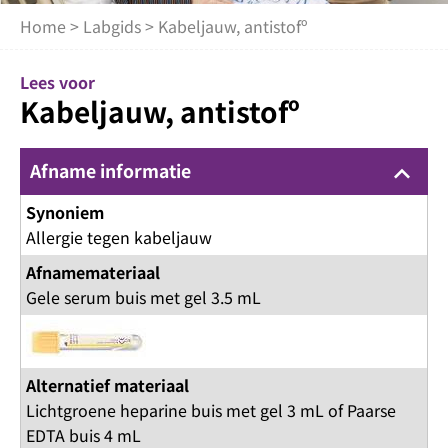
Home
>
Labgids
> Kabeljauw, antistofº
Lees voor
Kabeljauw, antistofº
Afname informatie
keyboard_arrow_up
Synoniem
Allergie tegen kabeljauw
Afnamemateriaal
Gele serum buis met gel 3.5 mL
Alternatief materiaal
Lichtgroene heparine buis met gel 3 mL of Paarse
EDTA buis 4 mL