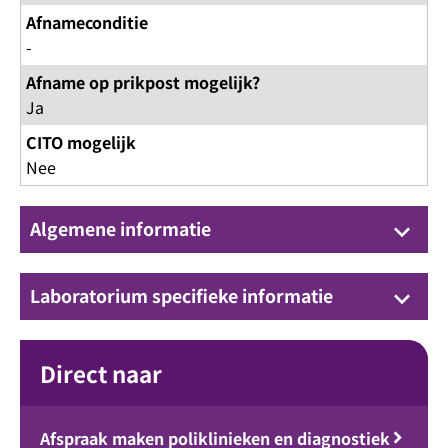
Afnameconditie
-
Afname op prikpost mogelijk?
Ja
CITO mogelijk
Nee
Algemene informatie
keyboard_arrow_down
Laboratorium specifieke informatie
keyboard_arrow_down
Direct naar
Afspraak maken poliklinieken en diagnostiek