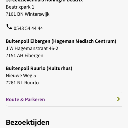
Beatrixpark 1
7101 BN Winterswijk
phone
0543 54 44 44
Buitenpoli Eibergen (Hageman Medisch Centrum)
J W Hagemanstraat 46-2
7151 AH Eibergen
Buitenpoli Ruurlo (Kulturhus)
Nieuwe Weg 5
7261 NL Ruurlo
Route & Parkeren
Bezoektijden