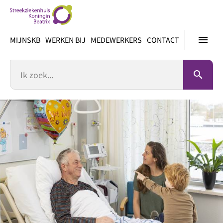
Ga
direct
naar
menu
MIJNSKB
WERKEN BIJ
MEDEWERKERS
CONTACT
inhoud
Zoek
search