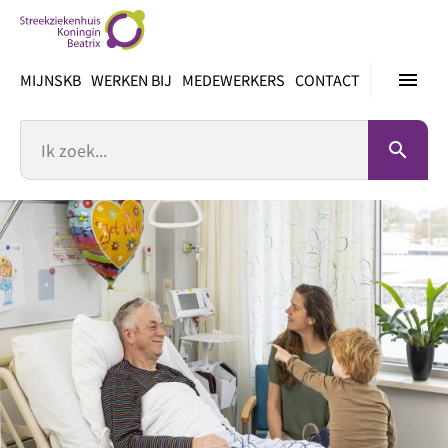
Ga
direct
naar
menu
MIJNSKB
WERKEN BIJ
MEDEWERKERS
CONTACT
inhoud
Zoek
search