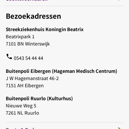
Bezoekadressen
Streekziekenhuis Koningin Beatrix
Beatrixpark 1
7101 BN Winterswijk
phone
0543 54 44 44
Buitenpoli Eibergen (Hageman Medisch Centrum)
J W Hagemanstraat 46-2
7151 AH Eibergen
Buitenpoli Ruurlo (Kulturhus)
Nieuwe Weg 5
7261 NL Ruurlo