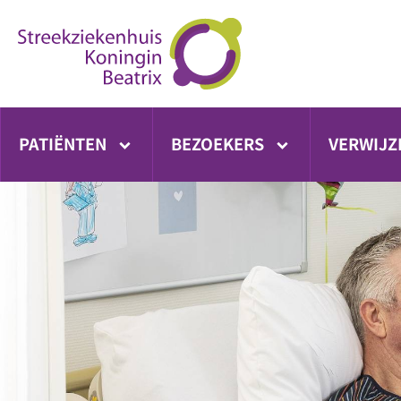
Ga
direct
naar
inhoud
PATIËNTEN
BEZOEKERS
VERWIJZ