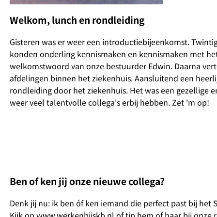
Welkom, lunch en rondleiding
Gisteren was er weer een introductiebijeenkomst. Twinti
konden onderling kennismaken en kennismaken met het
welkomstwoord van onze bestuurder Edwin. Daarna vertel
afdelingen binnen het ziekenhuis. Aansluitend een heerli
rondleiding door het ziekenhuis. Het was een gezellige e
weer veel talentvolle collega's erbij hebben. Zet 'm op!
Ben of ken jij onze nieuwe collega?
Denk jij nu: ik ben óf ken iemand die perfect past bij het
Kijk op www.werkenbijskb.nl of tip hem of haar bij onze re