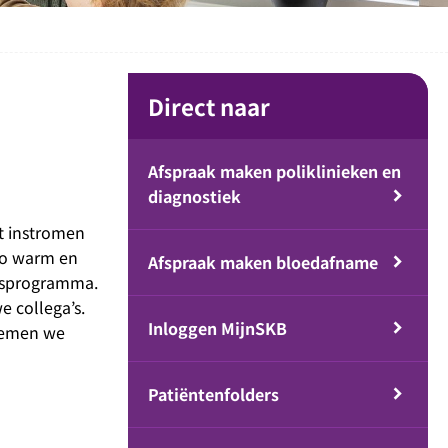
Direct naar
Afspraak maken poliklinieken en
diagnostiek
et instromen
zo warm en
Afspraak maken bloedafname
gsprogramma.
 collega’s.
Inloggen MijnSKB
oemen we
Patiëntenfolders