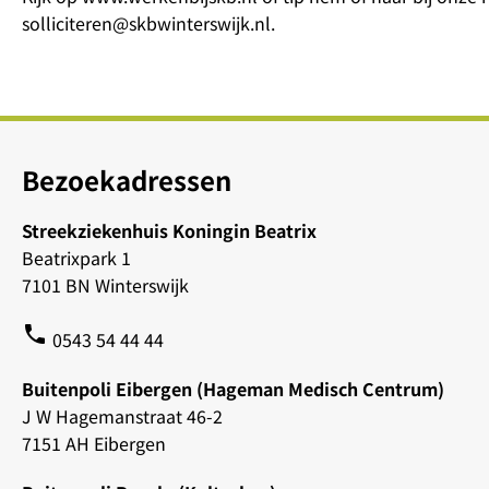
solliciteren@skbwinterswijk.nl.
Bezoekadressen
Streekziekenhuis Koningin Beatrix
Beatrixpark 1
7101 BN Winterswijk
phone
0543 54 44 44
Buitenpoli Eibergen (Hageman Medisch Centrum)
J W Hagemanstraat 46-2
7151 AH Eibergen