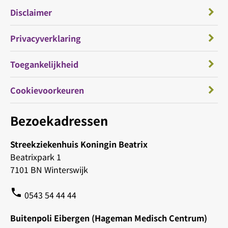
Disclaimer
Privacyverklaring
Toegankelijkheid
Cookievoorkeuren
Bezoekadressen
Streekziekenhuis Koningin Beatrix
Beatrixpark 1
7101 BN Winterswijk
phone
0543 54 44 44
Buitenpoli Eibergen (Hageman Medisch Centrum)