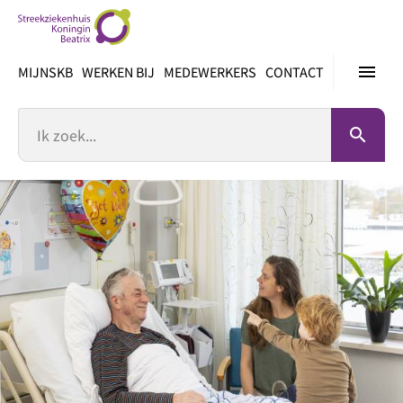
Ga
direct
naar
menu
MIJNSKB
WERKEN BIJ
MEDEWERKERS
CONTACT
inhoud
Zoek
search