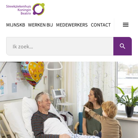
Ga
direct
naar
menu
MIJNSKB
WERKEN BIJ
MEDEWERKERS
CONTACT
inhoud
Zoek
search