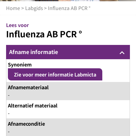
Home
>
Labgids
> Influenza AB PCR °
Lees voor
Influenza AB PCR °
Afname informatie
keyboard_arrow_up
Synoniem
Zie voor meer informatie Labmicta
Afnamemateriaal
-
Alternatief materiaal
-
Afnameconditie
-