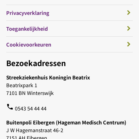
Privacyverklaring
Toegankelijkheid
Cookievoorkeuren
Bezoekadressen
Streekziekenhuis Koningin Beatrix
Beatrixpark 1
7101 BN Winterswijk
phone
0543 54 44 44
Buitenpoli Eibergen (Hageman Medisch Centrum)
J W Hagemanstraat 46-2
7151 AH Eibergen