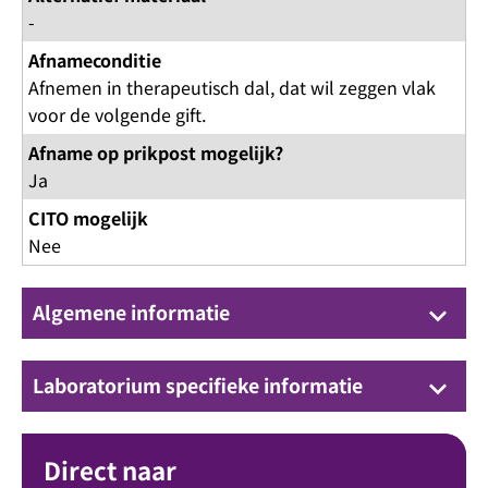
-
Afnameconditie
Afnemen in therapeutisch dal, dat wil zeggen vlak
voor de volgende gift.
Afname op prikpost mogelijk?
Ja
CITO mogelijk
Nee
Algemene informatie
keyboard_arrow_down
Laboratorium specifieke informatie
keyboard_arrow_down
Direct naar