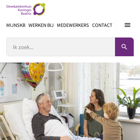
Ga
direct
naar
menu
MIJNSKB
WERKEN BIJ
MEDEWERKERS
CONTACT
inhoud
Zoek
search