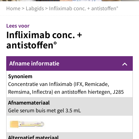
Home
>
Labgids
> Infliximab conc. + antistoffen°
Lees voor
Infliximab conc. +
antistoffen°
Afname informatie
keyboard_arrow_up
Synoniem
Concentratie van Infliximab (IFX, Remicade,
Remsima, Inflectra) en antistoffen hiertegen, J285
Afnamemateriaal
Gele serum buis met gel 3.5 mL
Alternatief materiaal