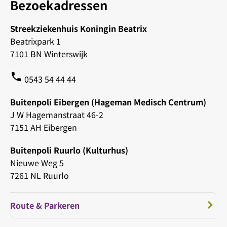
Bezoekadressen
Streekziekenhuis Koningin Beatrix
Beatrixpark 1
7101 BN Winterswijk
phone
0543 54 44 44
Buitenpoli Eibergen (Hageman Medisch Centrum)
J W Hagemanstraat 46-2
7151 AH Eibergen
Buitenpoli Ruurlo (Kulturhus)
Nieuwe Weg 5
7261 NL Ruurlo
Route & Parkeren