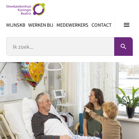
Ga
direct
naar
menu
MIJNSKB
WERKEN BIJ
MEDEWERKERS
CONTACT
inhoud
Zoek
search