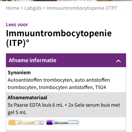
Home
>
Labgids
> Immuuntrombocytopenie (ITP)°
Lees voor
Immuuntrombocytopenie
(ITP)°
Afname informatie
keyboard_arrow_up
Synoniem
Autoantistoffen trombocyten, auto antistoffen
trombocyten, trombocyten antistoffen, T924
Afnamemateriaal
5x Paarse EDTA buis 6 mL + 2x Gele serum buis met
gel 5 mL