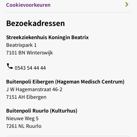
Cookievoorkeuren
Bezoekadressen
Streekziekenhuis Koningin Beatrix
Beatrixpark 1
7101 BN Winterswijk
phone
0543 54 44 44
Buitenpoli Eibergen (Hageman Medisch Centrum)
J W Hagemanstraat 46-2
7151 AH Eibergen
Buitenpoli Ruurlo (Kulturhus)
Nieuwe Weg 5
7261 NL Ruurlo