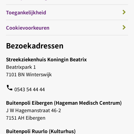
Toegankelijkheid
Cookievoorkeuren
Bezoekadressen
Streekziekenhuis Koningin Beatrix
Beatrixpark 1
7101 BN Winterswijk
phone
0543 54 44 44
Buitenpoli Eibergen (Hageman Medisch Centrum)
J W Hagemanstraat 46-2
7151 AH Eibergen
Buitenpoli Ruurlo (Kulturhus)