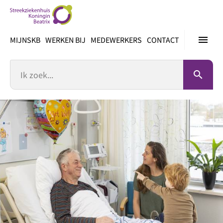
Ga
direct
naar
menu
MIJNSKB
WERKEN BIJ
MEDEWERKERS
CONTACT
inhoud
Zoek
search