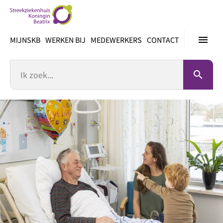
Ga
direct
naar
menu
MIJNSKB
WERKEN BIJ
MEDEWERKERS
CONTACT
inhoud
Zoek
search