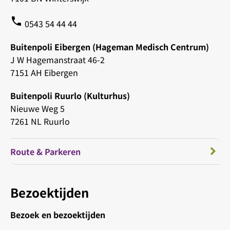
phone
0543 54 44 44
Buitenpoli Eibergen (Hageman Medisch Centrum)
J W Hagemanstraat 46-2
7151 AH Eibergen
Buitenpoli Ruurlo (Kulturhus)
Nieuwe Weg 5
7261 NL Ruurlo
Route & Parkeren
Bezoektijden
Bezoek en bezoektijden