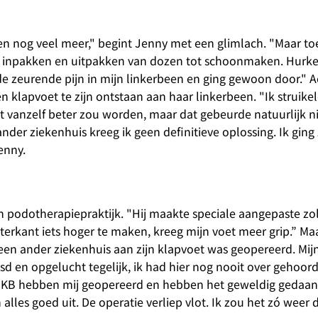
en en nog veel meer," begint Jenny met een glimlach. "Maar t
t inpakken en uitpakken van dozen tot schoonmaken. Hurken
de zeurende pijn in mijn linkerbeen en ging gewoon door." A
en klapvoet te zijn ontstaan aan haar linkerbeen. "Ik struike
et vanzelf beter zou worden, maar dat gebeurde natuurlijk ni
nder ziekenhuis kreeg ik geen definitieve oplossing. Ik ging
enny.
en podotherapiepraktijk. "Hij maakte speciale aangepaste zo
terkant iets hoger te maken, kreeg mijn voet meer grip.” Ma
 een ander ziekenhuis aan zijn klapvoet was geopereerd. Mijn
asd en opgelucht tegelijk, ik had hier nog nooit over gehoor
 SKB hebben mij geopereerd en hebben het geweldig gedaan.
 alles goed uit. De operatie verliep vlot. Ik zou het zó weer