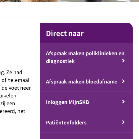
Direct naar
Afspraak maken poliklinieken en
diagnostiek
ug. Ze had
k of helemaal
Afspraak maken bloedafname
t de voet neer
ruikelen
Inloggen MijnSKB
zij een
ereerd, het
Patiëntenfolders