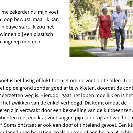
l me zekerder nu mijn voet
n loop bewust, maar ik kan
 nieuwe start. Ik zou het
winnen bij een plastisch
ine ingreep met een
oet is het lastig of lukt het niet om de voet op te tillen. Tij
oet op de grond zonder goed af te wikkelen, doordat de cont
 neerzetten weg is. Hierdoor gaat het lopen moeilijk en is het
en het zwikken van de enkel verhoogd. Dit komt omdat de
ieren zijn verzwakt door een beknelling van de kuitbeenzen
atiënten met een klapvoet krijgen pijn in de zijkant van het
f. Soms ontstaat er ook een doof of tintelend gevoel. Een k
or langdurige belasting, zoals hurken of een hernia. Klach