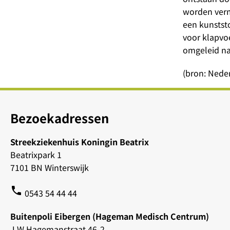
worden verm
een kunstst
voor klapvo
omgeleid naa
(bron: Neder
Bezoekadressen
Streekziekenhuis Koningin Beatrix
Beatrixpark 1
7101 BN Winterswijk
phone
0543 54 44 44
Buitenpoli Eibergen (Hageman Medisch Centrum)
J W Hagemanstraat 46-2