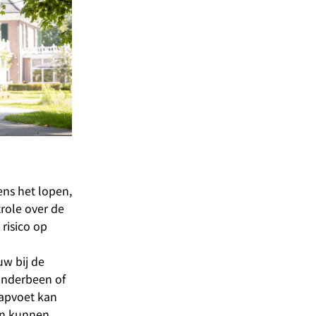
dens het lopen,
role over de
 risico op
uw bij de
 onderbeen of
lapvoet kan
ten kunnen