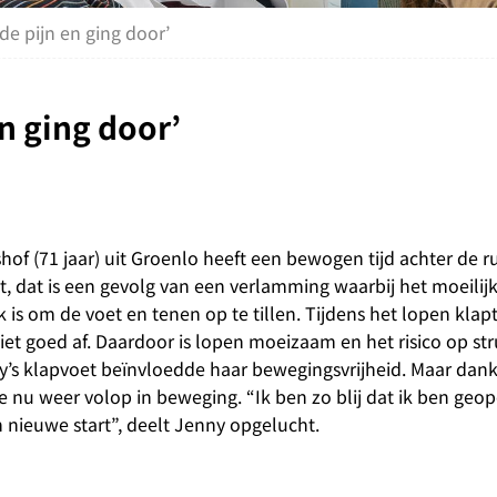
de pijn en ging door’
n ging door’
of (71 jaar) uit Groenlo heeft een bewogen tijd achter de r
, dat is een gevolg van een verlamming waarbij het moeilij
k is om de voet en tenen op te tillen. Tijdens het lopen klap
iet goed af. Daardoor is lopen moeizaam en het risico op st
y’s klapvoet beïnvloedde haar bewegingsvrijheid. Maar dank
ze nu weer volop in beweging. “Ik ben zo blij dat ik ben geop
n nieuwe start”, deelt Jenny opgelucht.