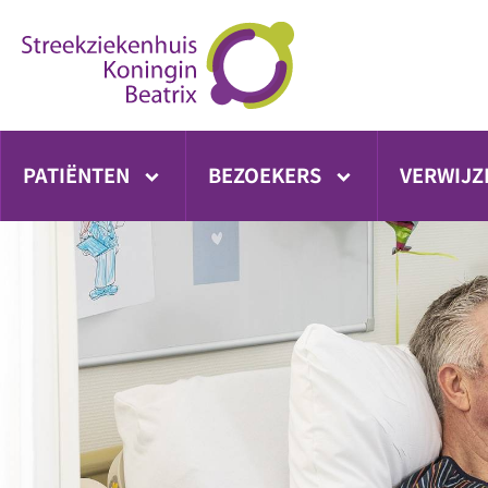
Ga
direct
naar
inhoud
PATIËNTEN
BEZOEKERS
VERWIJZ