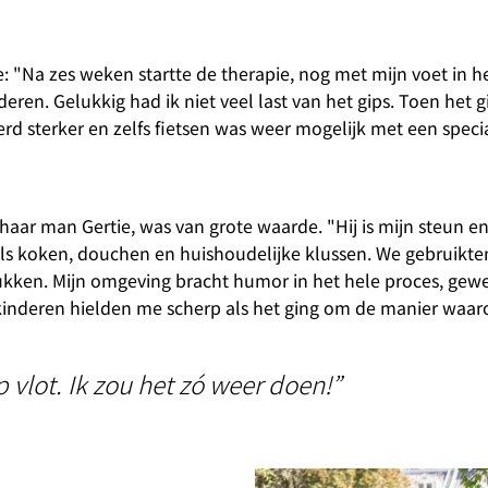
: "Na zes weken startte de therapie, nog met mijn voet in he
eren. Gelukkig had ik niet veel last van het gips. Toen het g
d sterker en zelfs fietsen was weer mogelijk met een specia
aar man Gertie, was van grote waarde. "Hij is mijn steun en
oals koken, douchen en huishoudelijke klussen. We gebruikten
kken. Mijn omgeving bracht humor in het hele proces, gewel
inkinderen hielden me scherp als het ging om de manier waaro
p vlot. Ik zou het zó weer doen!”