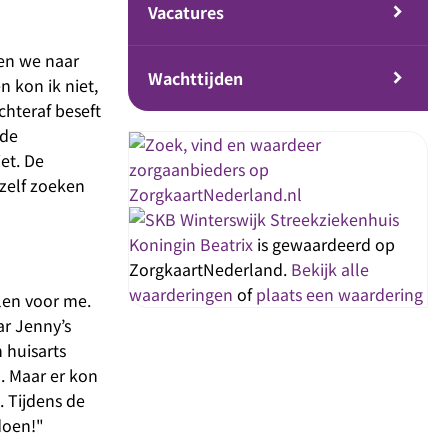
Vacatures
oen we naar
Wachttijden
 kon ik niet,
chteraf beseft
lde
et. De
 zelf zoeken
Streekziekenhuis
Koningin Beatrix
is gewaardeerd op
ZorgkaartNederland.
Bekijk alle
waarderingen
of
plaats een waardering
len voor me.
ar Jenny’s
 huisarts
d. Maar er kon
 Tijdens de
 doen!"