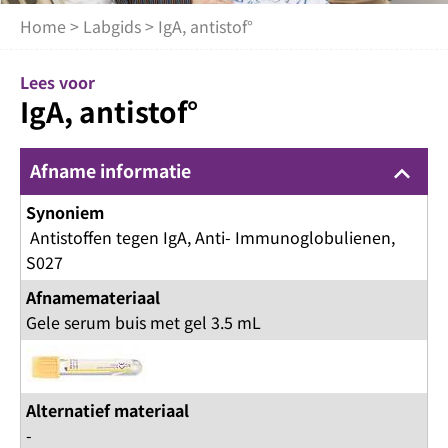
Home
>
Labgids
> IgA, antistof°
Lees voor
IgA, antistof°
Afname informatie
keyboard_arrow_up
Synoniem
Antistoffen tegen IgA, Anti- Immunoglobulienen,
S027
Afnamemateriaal
Gele serum buis met gel 3.5 mL
Alternatief materiaal
-