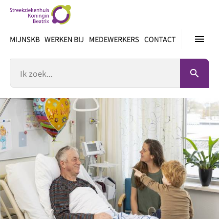
Ga
direct
naar
menu
MIJNSKB
WERKEN BIJ
MEDEWERKERS
CONTACT
inhoud
Zoek
search