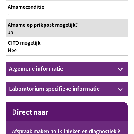
Afnameconditie
-
Afname op prikpost mogelijk?
Ja
CITO mogelijk
Nee
Algemene informatie
keyboard_arrow_down
Laboratorium specifieke informatie
keyboard_arrow_down
Direct naar
Afspraak maken poliklinieken en diagnostiek