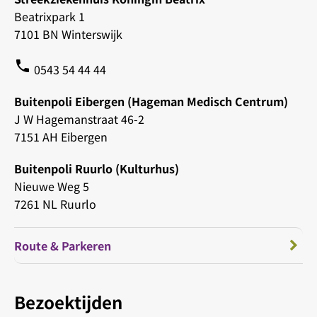
Beatrixpark 1
7101 BN Winterswijk
phone
0543 54 44 44
Buitenpoli Eibergen (Hageman Medisch Centrum)
J W Hagemanstraat 46-2
7151 AH Eibergen
Buitenpoli Ruurlo (Kulturhus)
Nieuwe Weg 5
7261 NL Ruurlo
Route & Parkeren
Bezoektijden