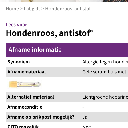
Home
>
Labgids
> Hondenroos, antistof°
Lees voor
Hondenroos, antistof°
Afname informatie
Synoniem
Allergie tegen honde
Afnamemateriaal
Gele serum buis met 
Alternatief materiaal
Lichtgroene heparine
Afnameconditie
-
Afname op prikpost mogelijk?
Ja
CITO mogelijk
Nee