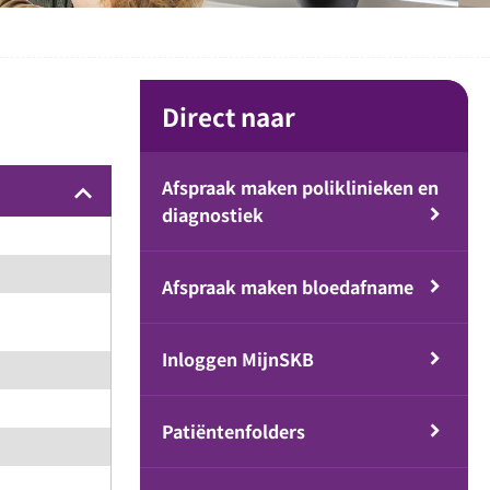
Direct naar
Afspraak maken poliklinieken en
keyboard_arrow_up
diagnostiek
Afspraak maken bloedafname
Inloggen MijnSKB
Patiëntenfolders