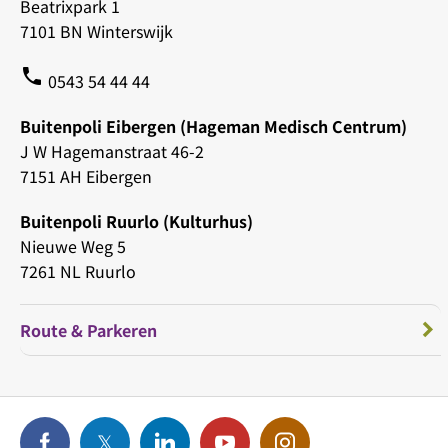
Beatrixpark 1
7101 BN Winterswijk
phone
0543 54 44 44
Buitenpoli Eibergen (Hageman Medisch Centrum)
J W Hagemanstraat 46-2
7151 AH Eibergen
Buitenpoli Ruurlo (Kulturhus)
Nieuwe Weg 5
7261 NL Ruurlo
Route & Parkeren