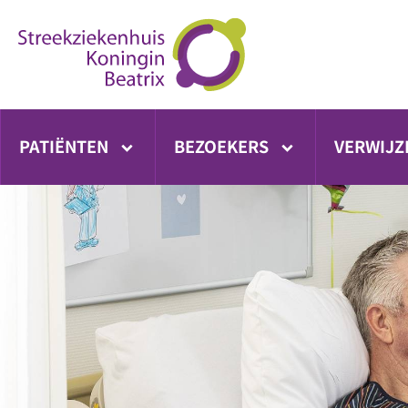
Ga
direct
naar
inhoud
PATIËNTEN
BEZOEKERS
VERWIJZ