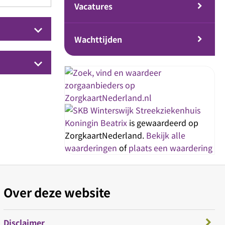
Vacatures
keyboard_arrow_down
Wachttijden
keyboard_arrow_down
Streekziekenhuis
Koningin Beatrix
is gewaardeerd op
ZorgkaartNederland.
Bekijk alle
waarderingen
of
plaats een waardering
Over deze website
Disclaimer