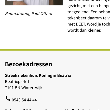
gezicht, met een hang
toegediend. Een behan
Reumatoloog Paul Olthof
tekenbeet daarom te v
met DEET. Word je toch
wordt dan kleiner.
Bezoekadressen
Streekziekenhuis Koningin Beatrix
Beatrixpark 1
7101 BN Winterswijk
phone
0543 54 44 44