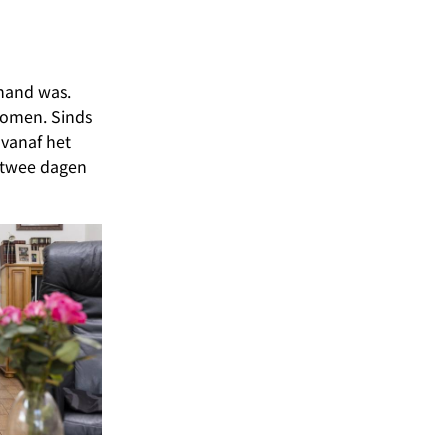
 hand was.
nomen. Sinds
 vanaf het
t twee dagen