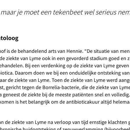
t, maar je moet een tekenbeet wel serieus ne
atoloog
of is de behandelend arts van Hennie. “De situatie van me
 de ziekte van Lyme ook in een gevorderd stadium goed en 
handelen. Bij een verdenking op de ziekte van Lyme geven
ibiotica. Daarom doen we bij een onduidelijke ontsteking va
ar de ziekte van Lyme. Toen de ziekte van Lyme werd aan
t, gericht tegen de Borrelia-bacterie, die de ziekte van Lym
ca geneest de ziekte bij de meeste patiënten snel en volledi
omen is het belangrijk om de antibioticakuur altijd helemaa
 de ziekte van Lyme na verloop van tijd ernstige klachten 
chronische huidontsteking of zenuwverlamming (bijvoorbeel