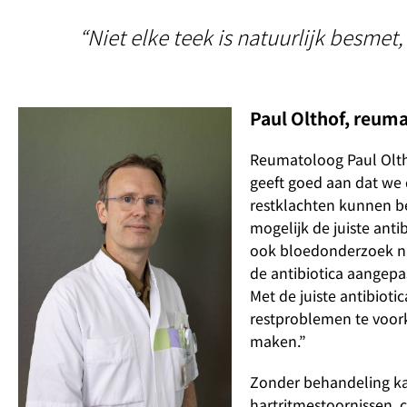
“Niet elke teek is natuurlijk besme
Paul Olthof, reum
Reumatoloog Paul Olth
geeft goed aan dat we
restklachten kunnen be
mogelijk de juiste ant
ook bloedonderzoek na
de antibiotica aangepas
Met de juiste antibioti
restproblemen te voork
maken.”
Zonder behandeling kan
hartritmestoornissen, 