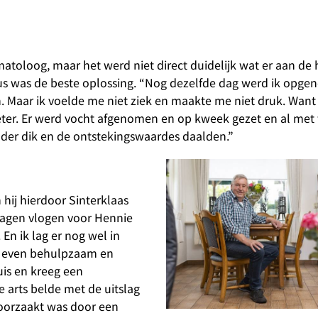
toloog, maar het werd niet direct duidelijk wat er aan de
us was de beste oplossing. “Nog dezelfde dag werd ik opge
n. Maar ik voelde me niet ziek en maakte me niet druk. Want
beter. Er werd vocht afgenomen en op kweek gezet en al me
nder dik en de ontstekingswaardes daalden.”
 hij hierdoor Sinterklaas
 dagen vlogen voor Hennie
En ik lag er nog wel in
as even behulpzaam en
uis en kreeg een
e arts belde met de uitslag
roorzaakt was door een