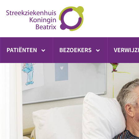
Ga
direct
naar
inhoud
PATIËNTEN
BEZOEKERS
VERWIJZ