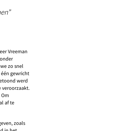
men”
neer Vreeman
zonder
 we zo snel
n één gewricht
getoond werd
e veroorzaakt.
g. Om
l af te
geven, zoals
d in het