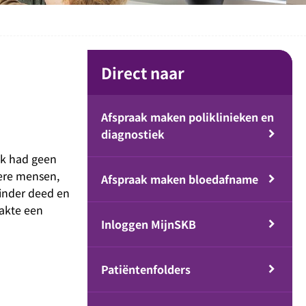
Direct naar
Afspraak maken poliklinieken en
diagnostiek
Ik had geen
dere mensen,
Afspraak maken bloedafname
 minder deed en
aakte een
Inloggen MijnSKB
Patiëntenfolders