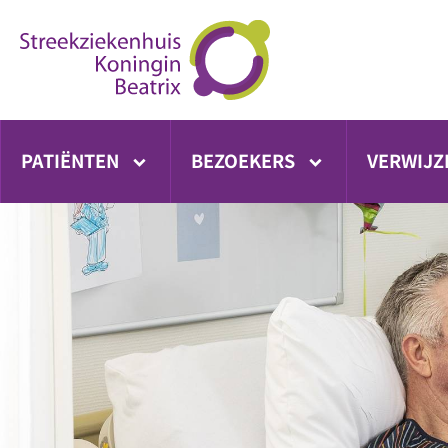
Ga
direct
naar
inhoud
PATIËNTEN
BEZOEKERS
VERWIJZ