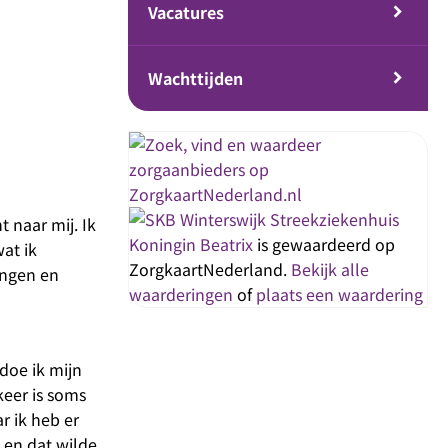
Vacatures
Wachttijden
Streekziekenhuis
 naar mij. Ik
Koningin Beatrix
is gewaardeerd op
at ik
ZorgkaartNederland.
Bekijk alle
ingen en
waarderingen
of
plaats een waardering
 doe ik mijn
keer is soms
r ik heb er
 en dat wilde