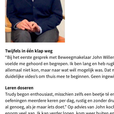
Twijfels in één klap weg
“Bij het eerste gesprek met Beweegmakelaar John Willemse
voelde me gehoord en begrepen. Ik ben lang en heb rugkla
allemaal niet kon, maar naar wat wél mogelijk was. Dat 
duidelijke video’s om thuis mee te beginnen. Geen ingewi
Leren doseren
Trudy begon enthousiast, misschien zelfs een beetje té en
oefeningen meerdere keren per dag, rustig en zonder druk.
al genoeg, als je maar íets doet.” Op advies van John koch
enorm veel aan. Ik kan verder lopen, kom weer buiten en 