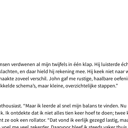
n verdwenen al mijn twijfels in één klap. Hij luisterde écht
chten, en daar hield hij rekening mee. Hij keek niet naar w
maakte zoveel verschil. John gaf me rustige, haalbare oefen
kkelde schema’s, maar kleine, overzichtelijke stappen.”
thousiast. “Maar ik leerde al snel mijn balans te vinden. Nu
 Ik ontdekte dat ik niet alles tien keer hoef te doen; twee 
t ze ook een rollator. “Dat vond ik eerlijk gezegd lastig, maa
voel me veel zekerder. Daarvoor bleef ik steeds vaker thuis,