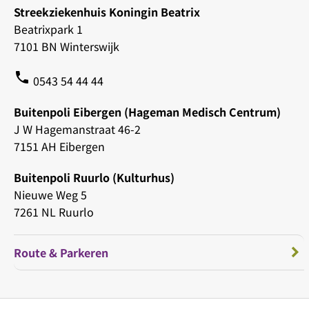
Streekziekenhuis Koningin Beatrix
Beatrixpark 1
7101 BN Winterswijk
phone
0543 54 44 44
Buitenpoli Eibergen (Hageman Medisch Centrum)
J W Hagemanstraat 46-2
7151 AH Eibergen
Buitenpoli Ruurlo (Kulturhus)
Nieuwe Weg 5
7261 NL Ruurlo
Route & Parkeren