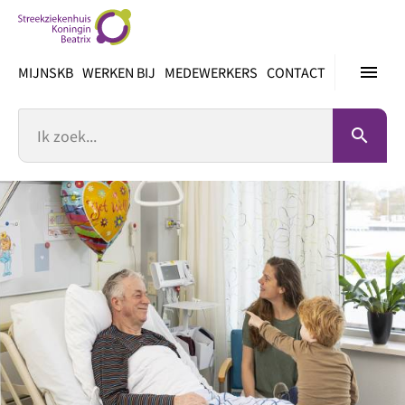
Ga
direct
naar
menu
MIJNSKB
WERKEN BIJ
MEDEWERKERS
CONTACT
inhoud
Zoek
search