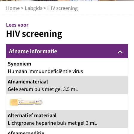
Home
>
Labgids
> HIV screening
Lees voor
HIV screening
Afname informatie
keyboard_arrow_up
Synoniem
Humaan immuundeficiëntie virus
Afnamemateriaal
Gele serum buis met gel 3.5 mL
Alternatief materiaal
Lichtgroene heparine buis met gel 3 mL
Afnameconditie