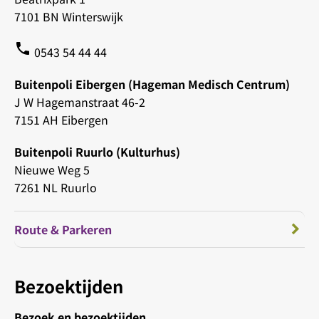
7101 BN Winterswijk
phone
0543 54 44 44
Buitenpoli Eibergen (Hageman Medisch Centrum)
J W Hagemanstraat 46-2
7151 AH Eibergen
Buitenpoli Ruurlo (Kulturhus)
Nieuwe Weg 5
7261 NL Ruurlo
Route & Parkeren
Bezoektijden
Bezoek en bezoektijden