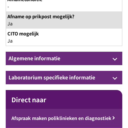
-
Afname op prikpost mogelijk?
Ja
CITO mogelijk
Ja
Algemene informatie
keyboard_arrow_down
Laboratorium specifieke informatie
keyboard_arrow_down
Direct naar
Afspraak maken poliklinieken en diagnostiek