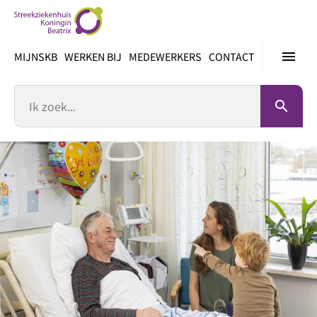
Ga
direct
naar
menu
MIJNSKB
WERKEN BIJ
MEDEWERKERS
CONTACT
inhoud
Zoek
search