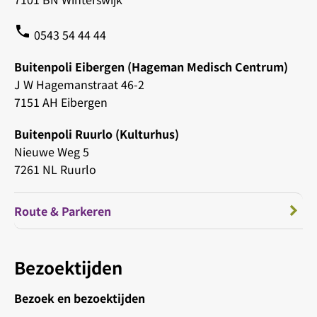
phone
0543 54 44 44
Buitenpoli Eibergen (Hageman Medisch Centrum)
J W Hagemanstraat 46-2
7151 AH Eibergen
Buitenpoli Ruurlo (Kulturhus)
Nieuwe Weg 5
7261 NL Ruurlo
Route & Parkeren
Bezoektijden
Bezoek en bezoektijden