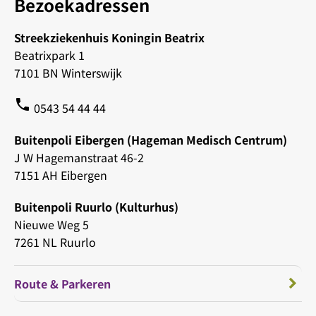
Bezoekadressen
Streekziekenhuis Koningin Beatrix
Beatrixpark 1
7101 BN Winterswijk
phone
0543 54 44 44
Buitenpoli Eibergen (Hageman Medisch Centrum)
J W Hagemanstraat 46-2
7151 AH Eibergen
Buitenpoli Ruurlo (Kulturhus)
Nieuwe Weg 5
7261 NL Ruurlo
Route & Parkeren