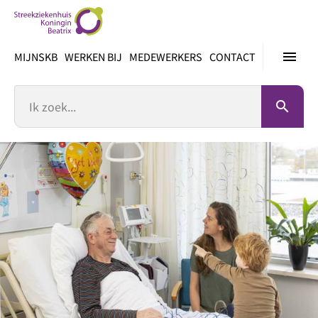
Ga
direct
naar
menu
MIJNSKB
WERKEN BIJ
MEDEWERKERS
CONTACT
inhoud
Zoek
search