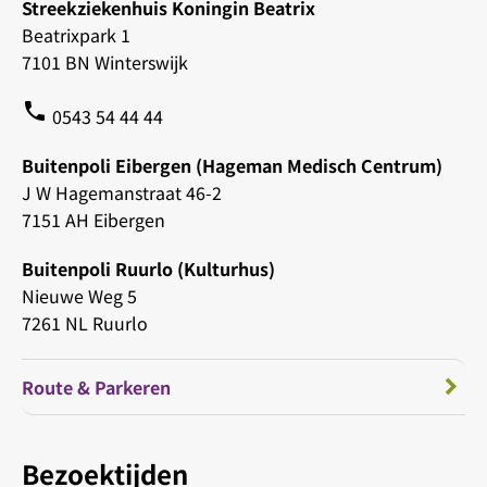
Streekziekenhuis Koningin Beatrix
Beatrixpark 1
7101 BN Winterswijk
phone
0543 54 44 44
Buitenpoli Eibergen (Hageman Medisch Centrum)
J W Hagemanstraat 46-2
7151 AH Eibergen
Buitenpoli Ruurlo (Kulturhus)
Nieuwe Weg 5
7261 NL Ruurlo
Route & Parkeren
Bezoektijden