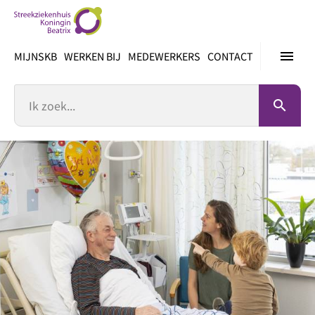
Ga
direct
naar
menu
MIJNSKB
WERKEN BIJ
MEDEWERKERS
CONTACT
inhoud
Zoek
search